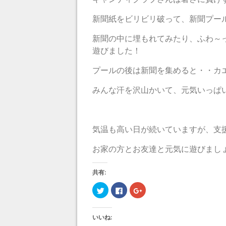
新聞紙をビリビリ破って、新聞プールを
新聞の中に埋もれてみたり、ふわ～
遊びました！
プールの後は新聞を集めると・・カ
みんな汗を沢山かいて、元気いっぱいの
気温も高い日が続いていますが、支
お家の方とお友達と元気に遊びましょ
共有:
ク
F
ク
リ
a
リ
ッ
c
ッ
ク
e
ク
し
b
し
いいね:
て
o
て
T
o
G