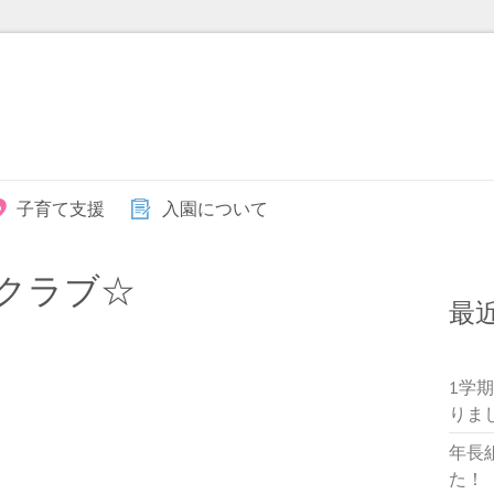
子育て支援
入園について
クラブ☆
最
1学
りま
年長
た！