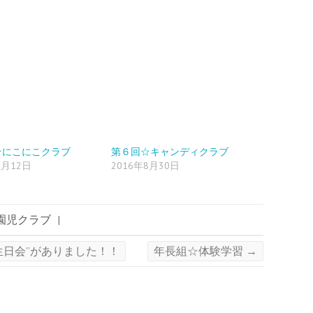
★にこにこクラブ
第６回☆キャンディクラブ
7月12日
2016年8月30日
園児クラブ
|
生日会”がありました！！
年長組☆体験学習
→