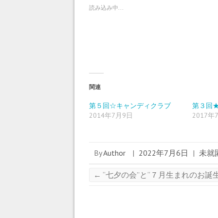
w
k
o
読み込み中...
i
で
o
t
共
g
t
有
l
e
す
e
r
る
+
で
に
で
共
は
共
有
ク
有
(
リ
(
新
ッ
新
し
ク
し
い
し
い
ウ
て
ウ
ィ
く
ィ
関連
ン
だ
ン
ド
さ
ド
ウ
い
ウ
第５回☆キャンディクラブ
第３回
で
(
で
2014年7月9日
2017年
開
新
開
き
し
き
ま
い
ま
す
ウ
す
)
ィ
)
ン
ド
By
Author
|
2022年7月6日
|
未就
ウ
で
開
き
←
“七夕の会”と“７月生まれのお誕
ま
す
)