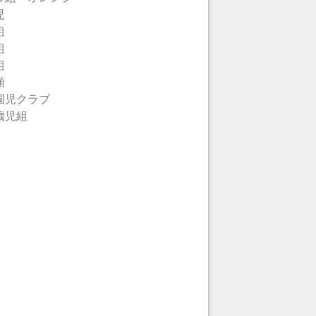
児
組
組
組
類
園児クラブ
歳児組