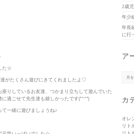
2歳
年少
年長
に行
ア
♪
した☆
アー
友達がたくさん遊びにきてくれましたよ♡
お座りしているお友達、つかまり立ちして遊んでいた
過ごせて先生達も嬉しかったです(*^^*)
カ
って一緒に遊びましょうね♪
オレ
リト
リト
ず元気いっぱいでした☆