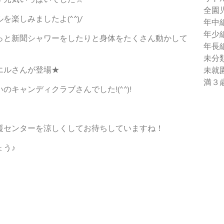
全園
楽しみましたよ(^^)/
年中
年少
っと新聞シャワーをしたりと身体をたくさん動かして
年長
未分
エルさんが登場★
未就
満３
キャンディクラブさんでした!(^^)!
援センターを涼しくしてお待ちしていますね！
う♪