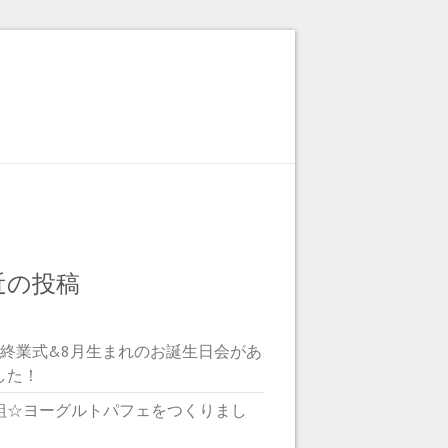
近の投稿
期終業式&8月生まれのお誕生日会があ
した！
組☆ヨーグルトパフェをつくりまし