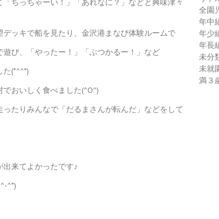
て「ちっちゃーい！」「あれなに？」などと興味津々
全園
年中
望デッキで船を見たり、金沢港まなび体験ルームで
年少
年長
で遊び、「やったー！」「ぶつかるー！」など
未分
未就
*^^*)
満３
おいしく食べました(^O^)
走ったりみんなで「だるまさんが転んだ」などをして
が出来てよかったです♪
^*)