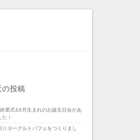
近の投稿
期終業式&8月生まれのお誕生日会があ
した！
組☆ヨーグルトパフェをつくりまし