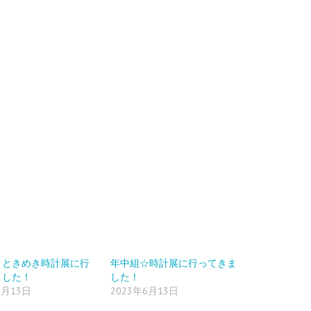
・ときめき時計展に行
年中組☆時計展に行ってきま
ました！
した！
6月13日
2023年6月13日