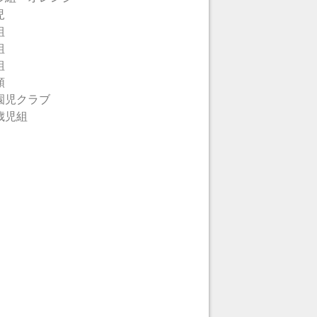
児
組
組
組
類
園児クラブ
歳児組