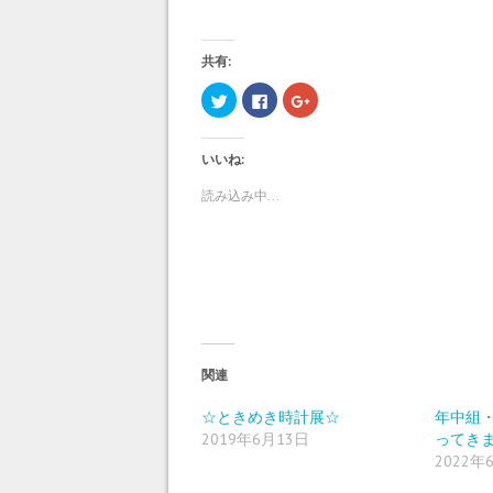
共有:
ク
F
ク
リ
a
リ
ッ
c
ッ
ク
e
ク
し
b
し
いいね:
て
o
て
T
o
G
w
k
o
読み込み中...
i
で
o
t
共
g
t
有
l
e
す
e
r
る
+
で
に
で
共
は
共
有
ク
有
(
リ
(
新
ッ
新
し
ク
し
い
し
い
ウ
て
ウ
ィ
く
ィ
関連
ン
だ
ン
ド
さ
ド
ウ
い
ウ
☆ときめき時計展☆
年中組
で
(
で
2019年6月13日
ってき
開
新
開
き
し
き
2022年
ま
い
ま
す
ウ
す
)
ィ
)