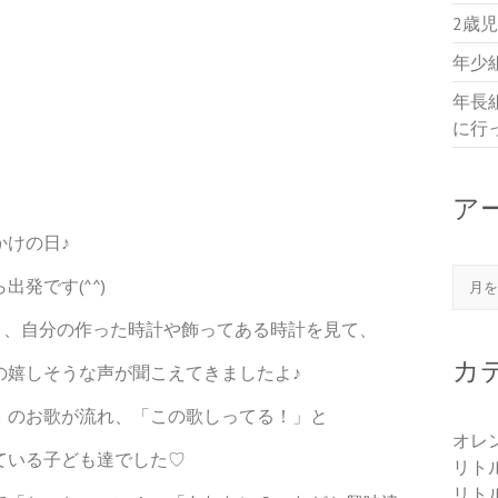
2歳
年少
年長
に行
ア
かけの日♪
アー
発です(^^)
き、自分の作った時計や飾ってある時計を見て、
カ
の嬉しそうな声が聞こえてきましたよ♪
」のお歌が流れ、「この歌しってる！」と
オレ
ている子ども達でした♡
リト
リト