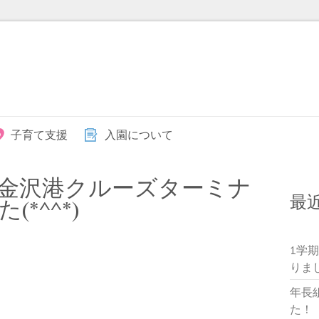
子育て支援
入園について
金沢港クルーズターミナ
最
*^^*)
1学
りま
年長
た！