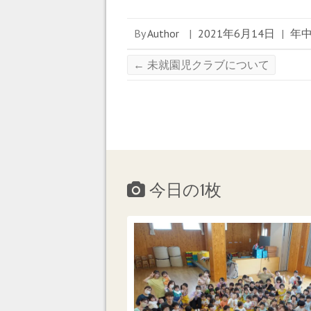
ン
ド
ウ
By
Author
|
2021年6月14日
|
年
で
開
き
ま
←
未就園児クラブについて
す
)
今日の1枚