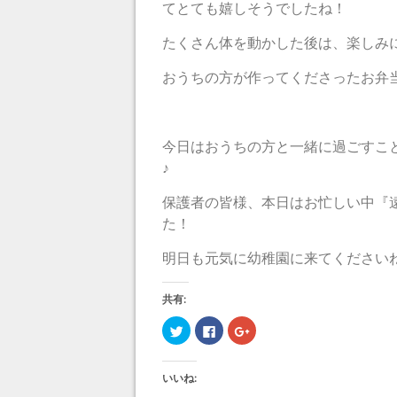
てとても嬉しそうでしたね！
たくさん体を動かした後は、楽しみ
おうちの方が作ってくださったお弁
今日はおうちの方と一緒に過ごすこ
♪
保護者の皆様、本日はお忙しい中『
た！
明日も元気に幼稚園に来てください
共有:
ク
F
ク
リ
a
リ
ッ
c
ッ
ク
e
ク
し
b
し
いいね:
て
o
て
T
o
G