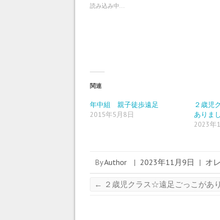
w
k
o
読み込み中...
i
で
o
t
共
g
t
有
l
e
す
e
r
る
+
で
に
で
共
は
共
有
ク
有
(
リ
(
新
ッ
新
し
ク
し
い
し
い
ウ
て
ウ
ィ
く
ィ
関連
ン
だ
ン
ド
さ
ド
ウ
い
ウ
年中組 親子徒歩遠足
２歳児
で
(
で
2015年5月8日
ありま
開
新
開
き
し
き
2023年
ま
い
ま
す
ウ
す
)
ィ
)
ン
ド
ウ
By
Author
|
2023年11月9日
|
オ
で
開
き
ま
←
２歳児クラス☆遠足ごっこがあ
す
)