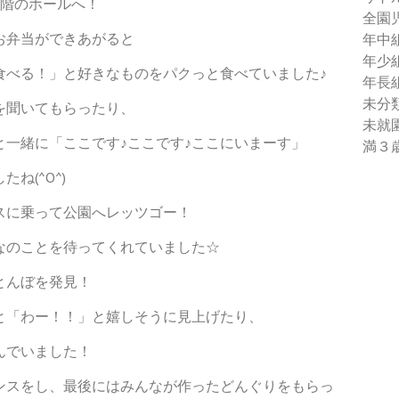
2階のホールへ！
全園
お弁当ができあがると
年中
年少
食べる！」と好きなものをパクっと食べていました♪
年長
未分
を聞いてもらったり、
未就
と一緒に「ここです♪ここです♪ここにいまーす」
満３
ね(^O^)
スに乗って公園へレッツゴー！
なのことを待ってくれていました☆
とんぼを発見！
と「わー！！」と嬉しそうに見上げたり、
んでいました！
ンスをし、最後にはみんなが作ったどんぐりをもらっ