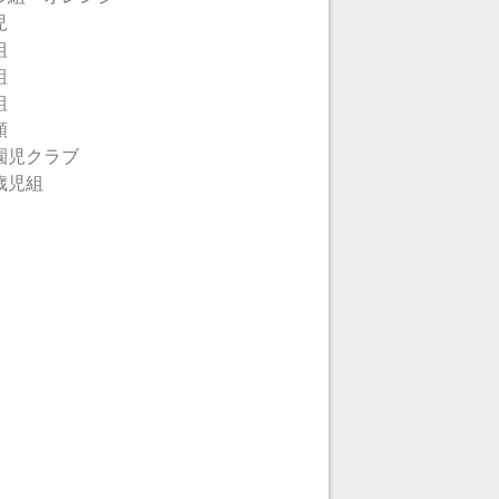
児
組
組
組
類
園児クラブ
歳児組