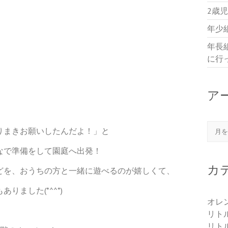
2歳
年少
年長
に行
ア
！
アー
りまきお願いしたんだよ！」と
なで準備をして園庭へ出発！
カ
どを、おうちの方と一緒に遊べるのが嬉しくて、
ました(*^^*)
オレ
リト
リト