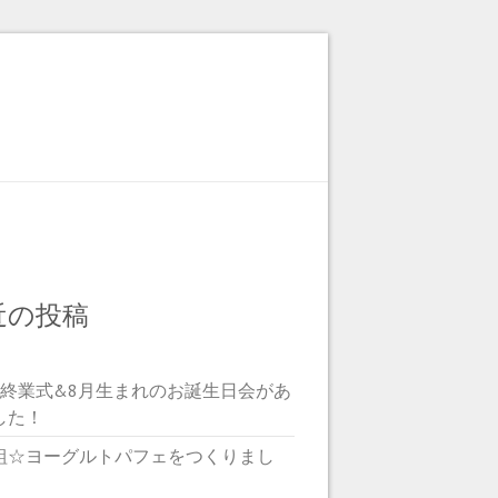
近の投稿
期終業式&8月生まれのお誕生日会があ
した！
組☆ヨーグルトパフェをつくりまし