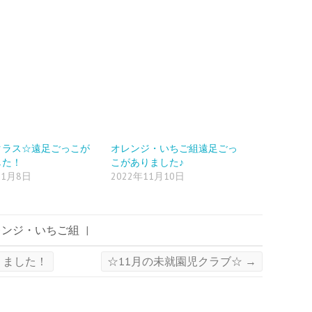
クラス☆遠足ごっこが
オレンジ・いちご組遠足ごっ
した！
こがありました♪
11月8日
2022年11月10日
レンジ・いちご組
|
りました！
☆11月の未就園児クラブ☆
→