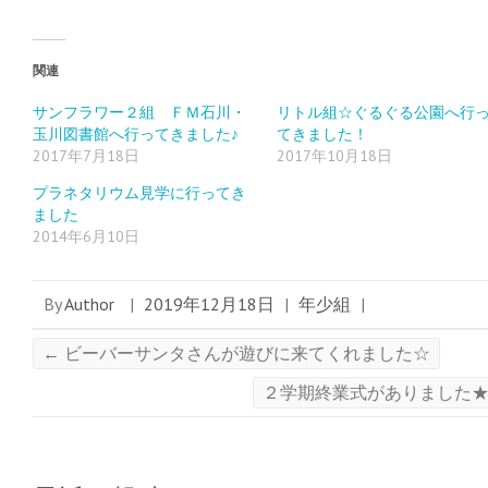
(
リ
(
新
ッ
新
し
ク
し
い
し
い
ウ
て
ウ
ィ
く
ィ
関連
ン
だ
ン
ド
さ
ド
ウ
い
ウ
サンフラワー２組 ＦＭ石川・
リトル組☆ぐるぐる公園へ行
で
(
で
玉川図書館へ行ってきました♪
てきました！
開
新
開
き
し
き
2017年7月18日
2017年10月18日
ま
い
ま
す
ウ
す
)
ィ
)
プラネタリウム見学に行ってき
ン
ド
ました
ウ
2014年6月10日
で
開
き
ま
す
By
Author
|
2019年12月18日
|
年少組
|
)
←
ビーバーサンタさんが遊びに来てくれました☆
２学期終業式がありました