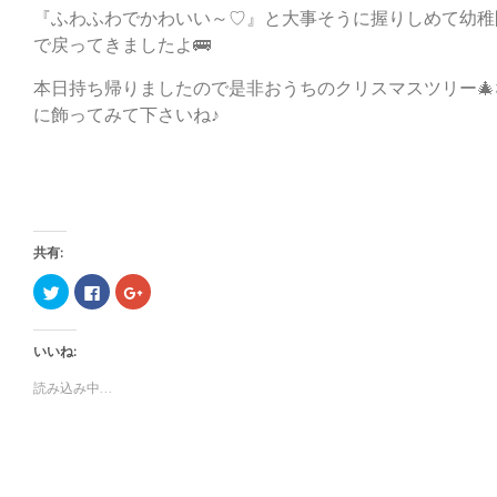
『ふわふわでかわいい～♡』と大事そうに握りしめて幼稚
で戻ってきましたよ🚌
本日持ち帰りましたので是非おうちのクリスマスツリー🎄
に飾ってみて下さいね♪
共有:
ク
F
ク
リ
a
リ
ッ
c
ッ
ク
e
ク
し
b
し
いいね:
て
o
て
T
o
G
w
k
o
読み込み中...
i
で
o
t
共
g
t
有
l
e
す
e
r
る
+
で
に
で
共
は
共
有
ク
有