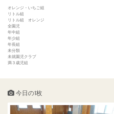
オレンジ・いちご組
リトル組
リトル組 オレンジ
全園児
年中組
年少組
年長組
未分類
未就園児クラブ
満３歳児組
今日の1枚