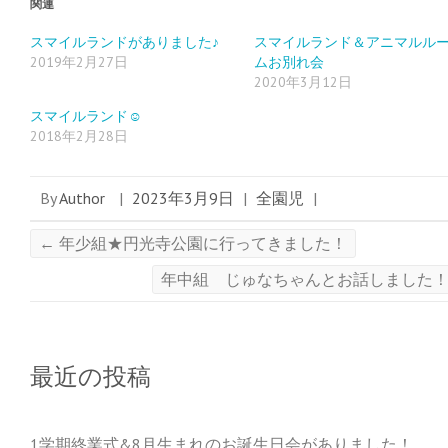
ィ
く
ィ
関連
ン
だ
ン
ド
さ
ド
ウ
い
ウ
スマイルランドがありました♪
スマイルランド＆アニマルル
で
(
で
2019年2月27日
ムお別れ会
開
新
開
き
し
き
2020年3月12日
ま
い
ま
す
ウ
す
)
ィ
)
スマイルランド☺
ン
ド
2018年2月28日
ウ
で
開
き
ま
By
Author
|
2023年3月9日
|
全園児
|
す
)
←
年少組★円光寺公園に行ってきました！
年中組 じゅなちゃんとお話しました
最近の投稿
1学期終業式&8月生まれのお誕生日会がありました！