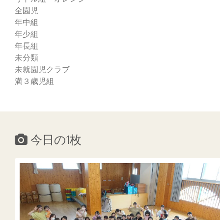
全園児
年中組
年少組
年長組
未分類
未就園児クラブ
満３歳児組
今日の1枚