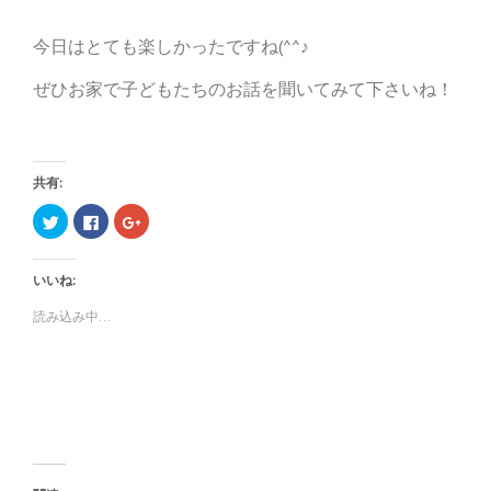
今日はとても楽しかったですね(^^♪
ぜひお家で子どもたちのお話を聞いてみて下さいね！
共有:
ク
F
ク
リ
a
リ
ッ
c
ッ
ク
e
ク
し
b
し
いいね:
て
o
て
T
o
G
w
k
o
読み込み中...
i
で
o
t
共
g
t
有
l
e
す
e
r
る
+
で
に
で
共
は
共
有
ク
有
(
リ
(
新
ッ
新
し
ク
し
い
し
い
ウ
て
ウ