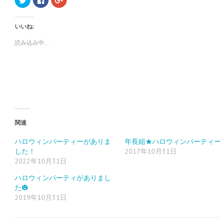
リ
a
リ
ッ
c
ッ
ク
e
ク
し
b
し
いいね:
て
o
て
T
o
G
w
k
o
読み込み中...
i
で
o
t
共
g
t
有
l
e
す
e
r
る
+
で
に
で
共
は
共
有
ク
有
(
リ
(
新
ッ
新
し
ク
し
い
し
い
ウ
て
ウ
ィ
く
ィ
関連
ン
だ
ン
ド
さ
ド
ウ
い
ウ
ハロウィンパーティーがありま
年長組★ハロウィンパーティ
で
(
で
した！
2017年10月31日
開
新
開
き
し
き
2022年10月31日
ま
い
ま
す
ウ
す
)
ィ
)
ハロウィンパーティがありまし
ン
ド
た🎃
ウ
2019年10月31日
で
開
き
ま