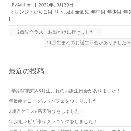
す
By
Author
|
2021年10月29日
|
)
オレンジ・いちご組
,
リトル組
,
全園児
,
年中組
,
年少組
,
年
|
←
2歳児クラス お出かけに行きました！
11月生まれのお誕生日会がありました
最近の投稿
1学期終業式&8月生まれのお誕生日会がありました！
年長組☆ヨーグルトパフェをつくりました！
2歳児クラス⭐︎寒天遊びをしました！
年少組☆ピザ作りクッキングをしました！