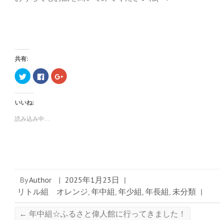
共有:
ク
F
ク
リ
a
リ
ッ
c
ッ
ク
e
ク
し
b
し
いいね:
て
o
て
T
o
G
w
k
o
読み込み中...
i
で
o
t
共
g
t
有
l
e
す
e
r
る
+
で
に
で
共
は
共
有
ク
有
(
リ
(
新
ッ
新
By
Author
|
2025年1月23日
|
し
ク
し
い
し
い
リトル組 オレンジ
,
年中組
,
年少組
,
年長組
,
未分類
|
ウ
て
ウ
ィ
く
ィ
ン
だ
ン
ド
さ
ド
←
年中組☆ふるさと偉人館に行ってきました！
ウ
い
ウ