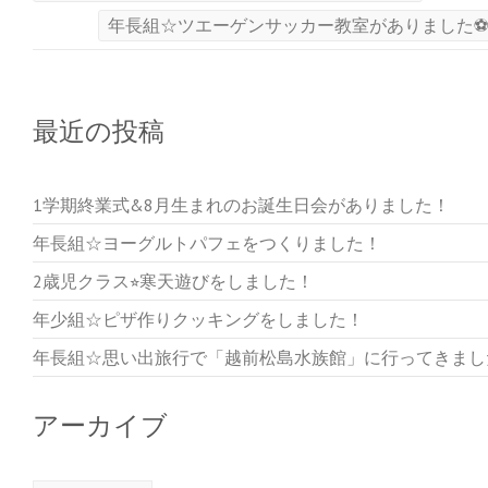
で
(
で
開
新
開
年長組☆ツエーゲンサッカー教室がありました
き
し
き
ま
い
ま
す
ウ
す
)
ィ
)
ン
ド
ウ
で
最近の投稿
開
き
ま
す
)
1学期終業式&8月生まれのお誕生日会がありました！
年長組☆ヨーグルトパフェをつくりました！
2歳児クラス⭐︎寒天遊びをしました！
年少組☆ピザ作りクッキングをしました！
年長組☆思い出旅行で「越前松島水族館」に行ってきまし
アーカイブ