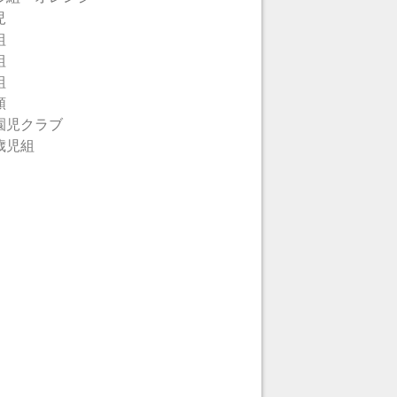
児
組
組
組
類
園児クラブ
歳児組