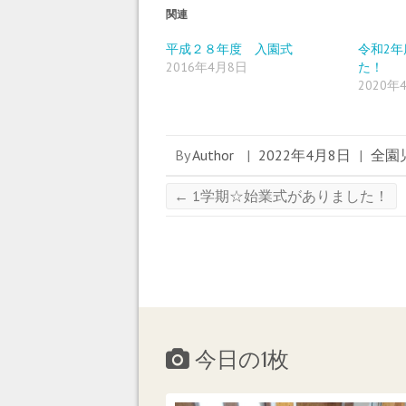
ウ
て
ウ
ィ
く
ィ
関連
ン
だ
ン
ド
さ
ド
ウ
い
ウ
平成２８年度 入園式
令和2
で
(
で
2016年4月8日
た！
開
新
開
き
し
き
2020年
ま
い
ま
す
ウ
す
)
ィ
)
ン
ド
ウ
By
Author
|
2022年4月8日
|
全園
で
開
き
ま
←
1学期☆始業式がありました！
す
)
今日の1枚