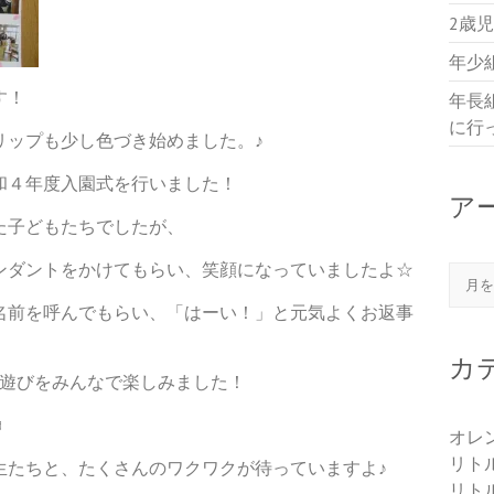
2歳
年少
す！
年長
に行
リップも少し色づき始めました。♪
和４年度入園式を行いました！
ア
た子どもたちでしたが、
ンダントをかけてもらい、笑顔になっていましたよ☆
アー
名前を呼んでもらい、「はーい！」と元気よくお返事
カ
手遊びをみんなで楽しみました！
♬
オレ
リト
生たちと、たくさんのワクワクが待っていますよ♪
リト