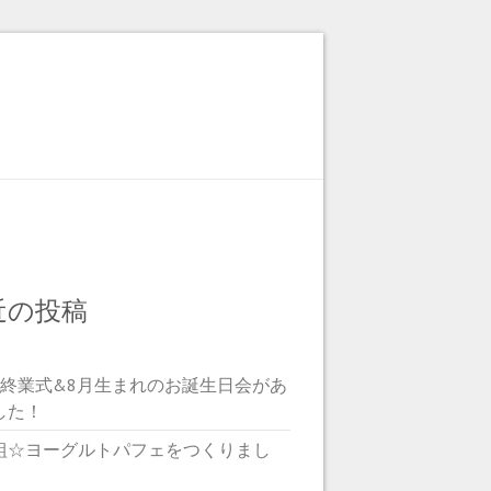
近の投稿
期終業式&8月生まれのお誕生日会があ
した！
組☆ヨーグルトパフェをつくりまし