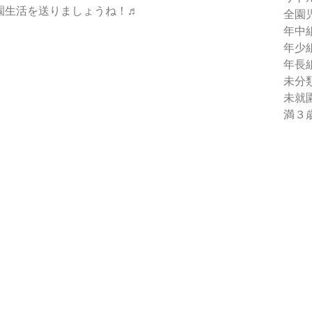
園生活を送りましょうね！♬
全園
年中
年少
年長
未分
未就
満３