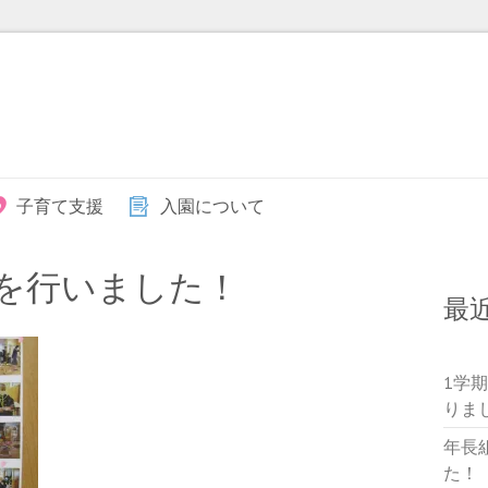
子育て支援
入園について
を行いました！
最
1学
りま
年長
た！