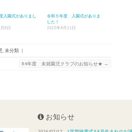
年度入園式がありまし
令和５年度 入園式がありま
した！
4月8日
2023年4月11日
児
,
未分類
|
R4年度 未就園児クラブのお知らせ★
→
お知らせ
2026/07/17
1学期終業式&8月生まれのお