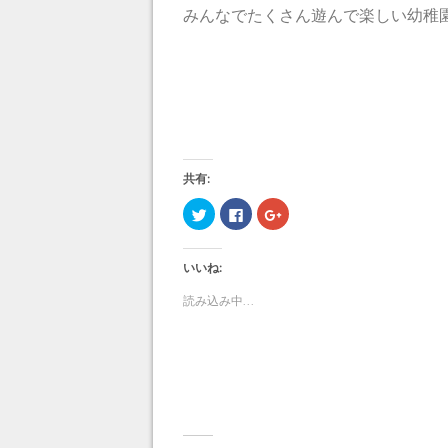
みんなでたくさん遊んで楽しい幼稚
共有:
ク
F
ク
リ
a
リ
ッ
c
ッ
ク
e
ク
し
b
し
いいね:
て
o
て
T
o
G
w
k
o
読み込み中...
i
で
o
t
共
g
t
有
l
e
す
e
r
る
+
で
に
で
共
は
共
有
ク
有
(
リ
(
新
ッ
新
し
ク
し
い
し
い