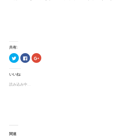
共有:
ク
F
ク
リ
a
リ
ッ
c
ッ
ク
e
ク
し
b
し
いいね:
て
o
て
T
o
G
w
k
o
読み込み中...
i
で
o
t
共
g
t
有
l
e
す
e
r
る
+
で
に
で
共
は
共
有
ク
有
(
リ
(
新
ッ
新
し
ク
し
い
し
い
ウ
て
ウ
ィ
く
ィ
関連