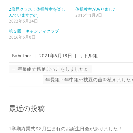
ン
だ
ン
ド
さ
ド
ウ
い
ウ
2歳児クラス：体操教室を楽し
体操教室がありました！
で
(
で
んでいます(^o^)
2015年1月9日
開
新
開
き
し
き
2022年5月24日
ま
い
ま
す
ウ
す
)
ィ
)
第３回 キャンディクラブ
ン
ド
2016年6月8日
ウ
で
開
き
ま
By
Author
|
2021年5月18日
|
リトル組
|
す
)
←
年長組☆遠足ごっこをしました♬
年長組・年中組☆枝豆の苗を植えました
最近の投稿
1学期終業式&8月生まれのお誕生日会がありました！