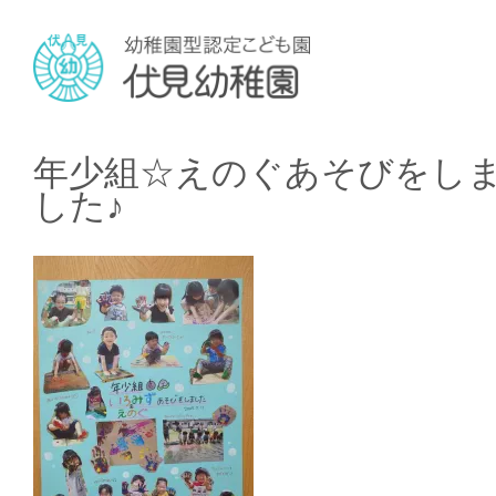
年少組☆えのぐあそびをし
した♪