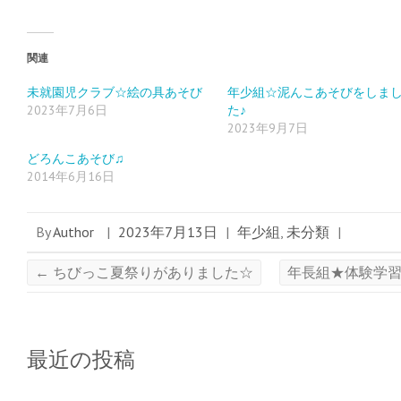
(
リ
(
新
ッ
新
し
ク
し
い
し
い
ウ
て
ウ
ィ
く
ィ
関連
ン
だ
ン
ド
さ
ド
ウ
い
ウ
未就園児クラブ☆絵の具あそび
年少組☆泥んこあそびをしま
で
(
で
2023年7月6日
た♪
開
新
開
き
し
き
2023年9月7日
ま
い
ま
す
ウ
す
)
ィ
)
どろんこあそび♫
ン
ド
2014年6月16日
ウ
で
開
き
ま
By
Author
|
2023年7月13日
|
年少組
,
未分類
|
す
)
←
ちびっこ夏祭りがありました☆
年長組★体験学
最近の投稿