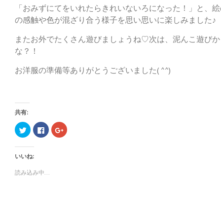
「おみずにてをいれたらきれいないろになった！」と、絵
の感触や色が混ざり合う様子を思い思いに楽しみました♪
またお外でたくさん遊びましょうね♡次は、泥んこ遊びか
な？！
お洋服の準備等ありがとうございました( ^^)
共有:
ク
F
ク
リ
a
リ
ッ
c
ッ
ク
e
ク
し
b
し
いいね:
て
o
て
T
o
G
w
k
o
読み込み中...
i
で
o
t
共
g
t
有
l
e
す
e
r
る
+
で
に
で
共
は
共
有
ク
有