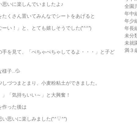
い思いに楽しんでいましたよ♪
全園
年中
をたくさん置いてみんなでシートをあげると
年少
い！」と、とても嬉しそうでした(*^^*)
年長
未分
未就
満３
の手を見て、「べちゃべちゃしてるよ・・・」と子ど
様子…💦
少しづつまとまり、小麦粉粘土ができました。
！」「気持ちいい～」と大興奮！
を作った後は
思いに楽しみました(*^▽^*)