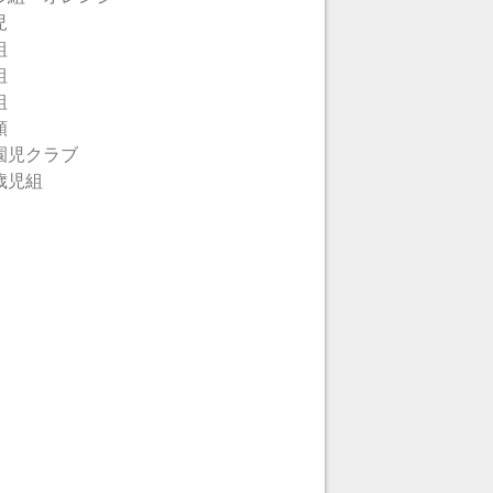
児
組
組
組
類
園児クラブ
歳児組