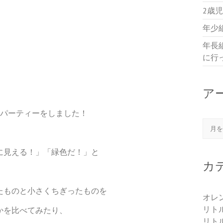
2歳
年少
年長
に行
ア
みパーティーをしました！
アー
に見える！」「緑色だ！」と
カ
たものと小さくちぎったものを
オレ
リト
かを比べてみたり、
リト