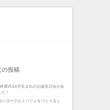
近の投稿
期終業式&8月生まれのお誕生日会があ
した！
組☆ヨーグルトパフェをつくりまし