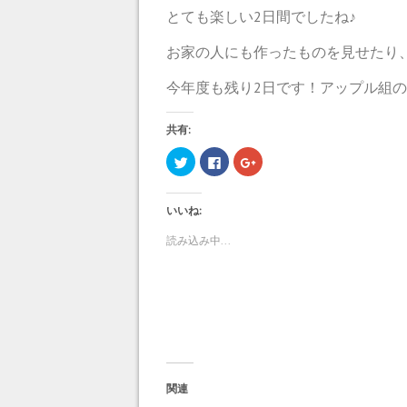
とても楽しい2日間でしたね♪
お家の人にも作ったものを見せたり
今年度も残り2日です！アップル組
共有:
ク
F
ク
リ
a
リ
ッ
c
ッ
ク
e
ク
し
b
し
いいね:
て
o
て
T
o
G
w
k
o
読み込み中...
i
で
o
t
共
g
t
有
l
e
す
e
r
る
+
で
に
で
共
は
共
有
ク
有
(
リ
(
新
ッ
新
し
ク
し
い
し
い
ウ
て
ウ
ィ
く
ィ
関連
ン
だ
ン