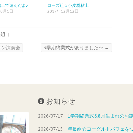
粘土で遊んだよ♪
ローズ組☆小麦粉粘土
10月1日
2017年12月12日
少組
|
オン演奏会
3学期終業式がありました☆
→
お知らせ
2026/07/17
1学期終業式&8月生まれのお
2026/07/15
年長組☆ヨーグルトパフェを