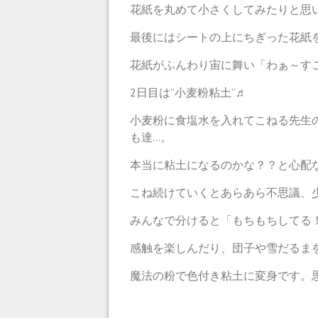
花紙を丸めて小さくしてみたりと思
最後にはシートの上にちぎった花紙
花紙がふんわり宙に舞い「わぁ～すごー
2日目は”小麦粉粘土”♬
小麦粉に食塩水を入れてこねる先生
も達…。
本当に粘土になるのかな？？と心配な
こね続けていくとあらあら不思議、
みんなで分けると「もちもちしてる
感触を楽しんだり、団子や雪だるま
魔法の粉で色付き粘土に変身です。思い