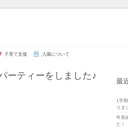
子育て支援
入園について
パーティーをしました♪
最
1学
りま
年長
た！