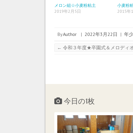
ド
さ
ド
ウ
い
ウ
メロン組☆小麦粉粘土
小麦粉
で
(
で
2019年2月5日
2015年
開
新
開
き
し
き
ま
い
ま
す
ウ
す
)
ィ
)
ン
ド
By
Author
|
2022年3月22日
|
年
ウ
で
開
き
←
令和３年度★卒園式＆メロディ
ま
す
)
今日の1枚