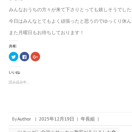
みんなおうちの方々が来て下さりとっても嬉しそうでした
今日はみんなとてもよく頑張ったと思うのでゆっくり休ん
また月曜日もお待ちしております！
共有:
ク
F
ク
リ
a
リ
ッ
c
ッ
ク
e
ク
し
b
し
いいね:
て
o
て
T
o
G
w
k
o
読み込み中...
i
で
o
t
共
g
t
有
l
e
す
e
r
る
+
で
に
で
共
は
共
有
ク
有
(
リ
(
新
ッ
新
By
Author
|
2025年12月19日
|
年長組
|
し
ク
し
い
し
い
ウ
て
ウ
ィ
く
ィ