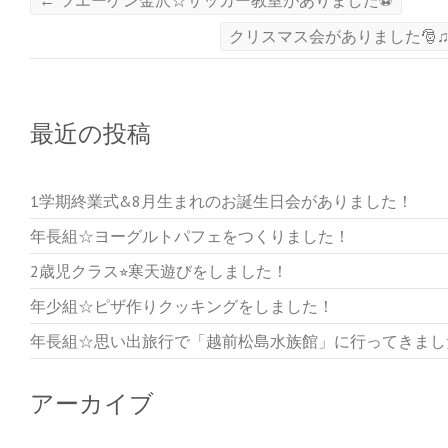
←
ツエーゲン金沢☆サッカー教室がありました⚽
ン
だ
ン
ド
さ
ド
ウ
い
ウ
クリスマス会がありました🎅
で
(
で
開
新
開
き
し
き
ま
い
ま
す
ウ
す
)
ィ
)
ン
ド
最近の投稿
ウ
で
開
き
ま
す
1学期終業式&8月生まれのお誕生日会がありました！
)
年長組☆ヨーグルトパフェをつくりました！
2歳児クラス⭐︎寒天遊びをしました！
年少組☆ピザ作りクッキングをしました！
年長組☆思い出旅行で「越前松島水族館」に行ってきまし
アーカイブ