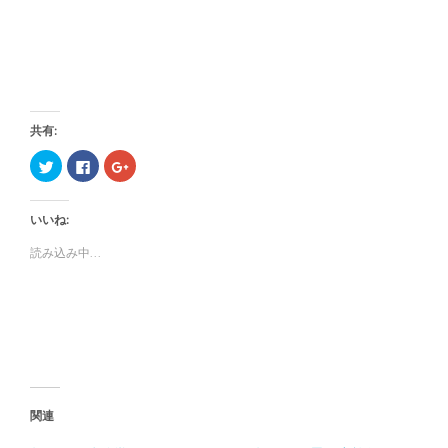
共有:
ク
F
ク
リ
a
リ
ッ
c
ッ
ク
e
ク
し
b
し
いいね:
て
o
て
T
o
G
w
k
o
読み込み中...
i
で
o
t
共
g
t
有
l
e
す
e
r
る
+
で
に
で
共
は
共
有
ク
有
(
リ
(
新
ッ
新
し
ク
し
い
し
い
ウ
て
ウ
ィ
く
ィ
関連
ン
だ
ン
ド
さ
ド