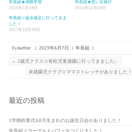
ウ
い
ウ
年長組★体験学習
年長組★思い出旅行
で
(
で
2023年7月14日
2021年12月10日
開
新
開
き
し
き
ま
い
ま
年長組☆徒歩遠足に行ってきま
す
ウ
す
)
ィ
)
した！
ン
ド
2017年10月10日
ウ
で
開
き
ま
By
Author
|
2023年6月7日
|
年長組
|
す
)
←
2歳児クラス☆有松児童遊園に行ってきました♩
未就園児クラブ☆ママストレッチがありました
最近の投稿
1学期終業式&8月生まれのお誕生日会がありました！
年長組☆ヨーグルトパフェをつくりました！