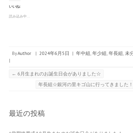
ク
e
ク
し
b
し
いいね:
て
o
て
T
o
G
w
k
o
読み込み中...
i
で
o
t
共
g
t
有
l
e
す
e
r
る
+
で
に
で
共
は
共
有
ク
有
(
リ
(
新
ッ
新
By
Author
|
2024年6月5日
|
年中組
,
年少組
,
年長組
,
未
し
ク
し
い
し
い
|
ウ
て
ウ
ィ
く
ィ
ン
だ
ン
ド
さ
ド
←
6月生まれのお誕生日会がありました☆
ウ
い
ウ
で
(
で
開
新
開
年長組☆銀河の里キゴ山に行ってきました
き
し
き
ま
い
ま
す
ウ
す
)
ィ
)
ン
ド
ウ
で
最近の投稿
開
き
ま
す
)