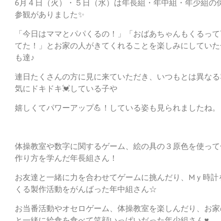
6月４日（火）・５日（水）は年長組・年中組・年少組の
参観がありました✨
「今日はママとパパくるの！」「おばあちゃんもくるって
てた！」とお家の人がきてくれることを楽しみにしていた
も達♪
連日たくさんの方に見に来ていただき、いつもとは異なる
気にドキドキ💓している子や
嬉しくてパワーアップ💪！している姿も見られましたね。
体操教室や数字に関するゲーム、絵の具の３原色を使って
作り方を学んだ年長組さん！
お友達と一緒に力を合わせてゲームに挑んだり、Mｙ時計
くる製作活動をがんばった年中組さん☆
お当番活動やオセロゲーム、体操教室を楽しんだり、お家
と一緒に給食を食べて笑顔いっぱいだった年少組さん♥