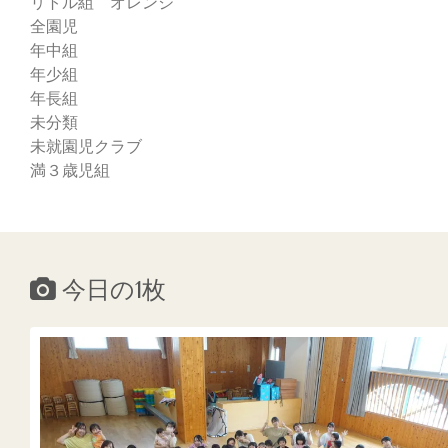
リトル組 オレンジ
全園児
年中組
年少組
年長組
未分類
未就園児クラブ
満３歳児組
今日の1枚