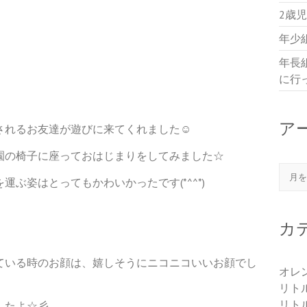
2歳
年少
年長
に行
ア
されるお友達が遊びに来てくれました☺
園の椅子に座っておはじまりをしてみました☆
アー
ぶ姿はとってもかわいかったです(*^^*)
カ
ている時のお顔は、嬉しそうにニコニコいいお顔でし
オレ
リト
リト
したよ☆彡