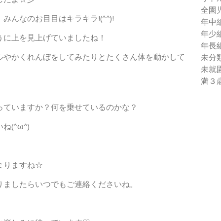
全園
んなのお目目はキラキラ!(^^)!
年中
年少
うに上を見上げていましたね！
年長
ルやかくれんぼをしてみたりとたくさん体を動かして
未分
未就
満３
っていますか？何を乗せているのかな？
(^ω^)
まりますね☆
りましたらいつでもご連絡くださいね。