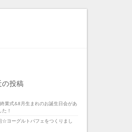
近の投稿
期終業式&8月生まれのお誕生日会があ
した！
組☆ヨーグルトパフェをつくりまし