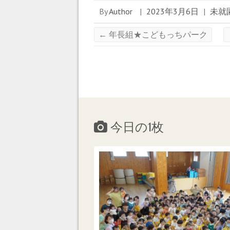
ン
ド
By
Author
|
2023年3月6日
|
未就
ウ
で
開
き
←
年長組★こどもっちパーク
ま
す
)
今日の1枚