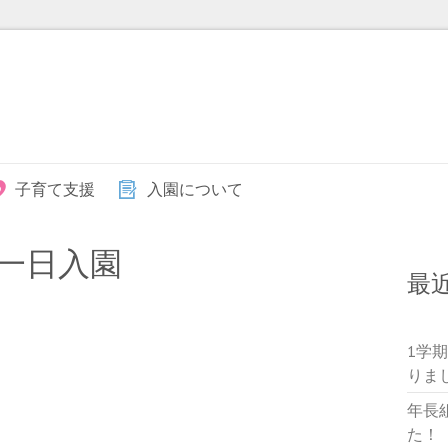
子育て支援
入園について
一日入園
最
1学
りま
年長
た！