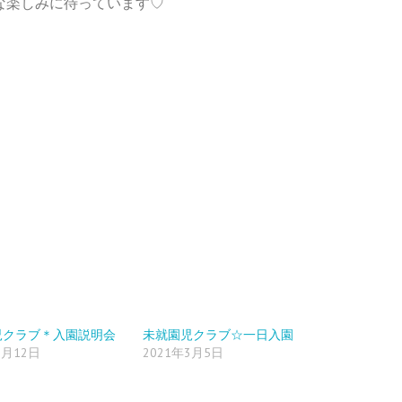
な楽しみに待っています♡
児クラブ＊入園説明会
未就園児クラブ☆一日入園
2月12日
2021年3月5日