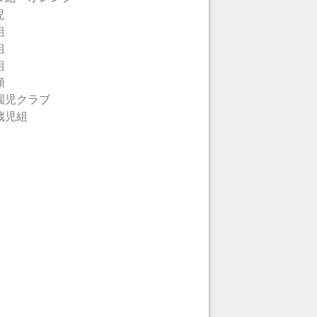
児
組
組
組
類
園児クラブ
歳児組