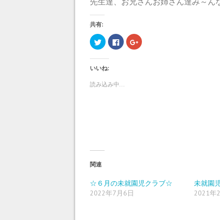
先生達、お兄さんお姉さん達み～ん
共有:
ク
F
ク
リ
a
リ
ッ
c
ッ
ク
e
ク
し
b
し
いいね:
て
o
て
T
o
G
w
k
o
読み込み中...
i
で
o
t
共
g
t
有
l
e
す
e
r
る
+
で
に
で
共
は
共
有
ク
有
(
リ
(
新
ッ
新
し
ク
し
い
し
い
ウ
て
ウ
ィ
く
ィ
関連
ン
だ
ン
ド
さ
ド
ウ
い
ウ
☆６月の未就園児クラブ☆
未就園
で
(
で
2022年7月6日
2021年
開
新
開
き
し
き
ま
い
ま
す
ウ
す
)
ィ
)