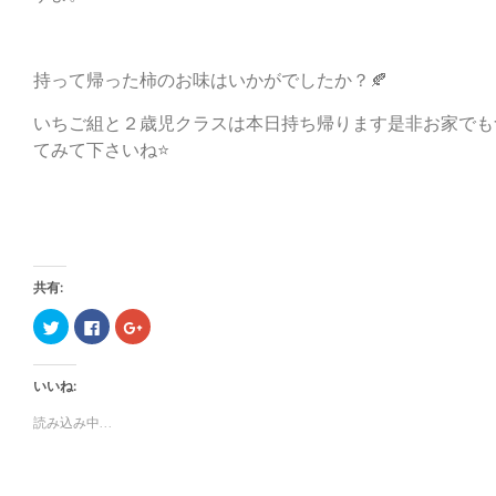
持って帰った柿のお味はいかがでしたか？🍂
いちご組と２歳児クラスは本日持ち帰ります是非お家でも
てみて下さいね⭐
共有:
ク
F
ク
リ
a
リ
ッ
c
ッ
ク
e
ク
し
b
し
いいね:
て
o
て
T
o
G
w
k
o
読み込み中...
i
で
o
t
共
g
t
有
l
e
す
e
r
る
+
で
に
で