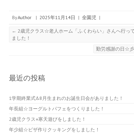
共
は
共
有
ク
有
(
リ
(
新
ッ
新
By
Author
|
2025年11月14日
|
全園児
|
し
ク
し
い
し
い
ウ
て
ウ
ィ
く
ィ
←
2歳児クラス☆老人ホーム「ふくわらい」さんへ行っ
ン
だ
ン
ド
さ
ド
ました！
ウ
い
ウ
で
(
で
開
新
開
勤労感謝の日☆
き
し
き
ま
い
ま
す
ウ
す
)
ィ
)
ン
ド
ウ
で
最近の投稿
開
き
ま
す
)
1学期終業式&8月生まれのお誕生日会がありました！
年長組☆ヨーグルトパフェをつくりました！
2歳児クラス⭐︎寒天遊びをしました！
年少組☆ピザ作りクッキングをしました！