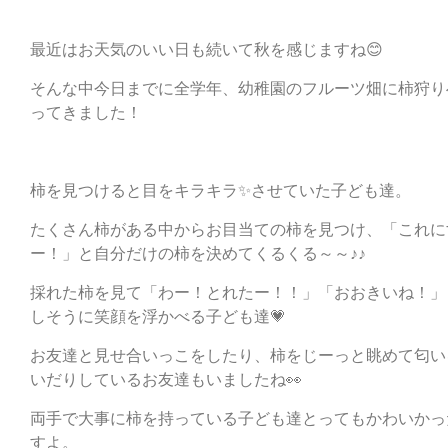
最近はお天気のいい日も続いて秋を感じますね😊
そんな中今日までに全学年、幼稚園のフルーツ畑に柿狩り
ってきました！
柿を見つけると目をキラキラ✨させていた子ども達。
たくさん柿がある中からお目当ての柿を見つけ、「これに
ー！」と自分だけの柿を決めてくるくる～～♪♪
採れた柿を見て「わー！とれたー！！」「おおきいね！」
しそうに笑顔を浮かべる子ども達💗
お友達と見せ合いっこをしたり、柿をじーっと眺めて匂い
いだりしているお友達もいましたね👀
両手で大事に柿を持っている子ども達とってもかわいかっ
すよ。