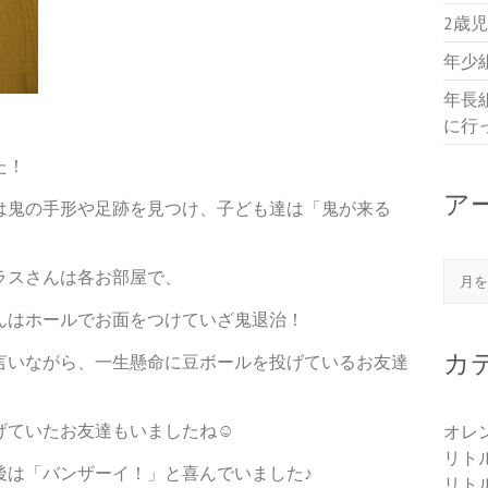
2歳
年少
年長
に行
た！
ア
は鬼の手形や足跡を見つけ、子ども達は「鬼が来る
アー
ラスさんは各お部屋で、
んはホールでお面をつけていざ鬼退治！
カ
言いながら、一生懸命に豆ボールを投げているお友達
げていたお友達もいましたね☺
オレ
リト
後は「バンザーイ！」と喜んでいました♪
リト