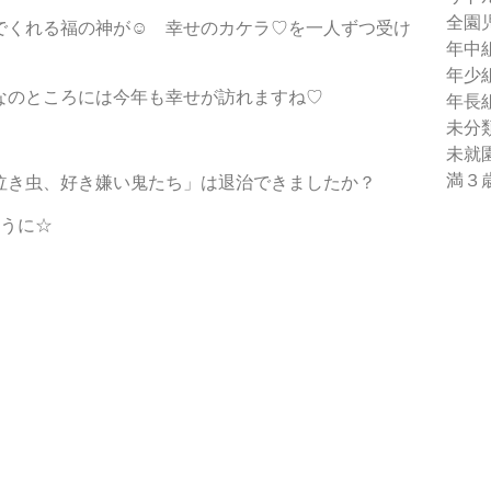
全園
でくれる福の神が☺ 幸せのカケラ♡を一人ずつ受け
年中
年少
なのところには今年も幸せが訪れますね♡
年長
未分
未就
満３
泣き虫、好き嫌い鬼たち」は退治できましたか？
ように☆