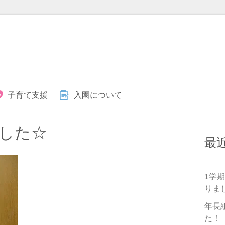
子育て支援
入園について
した☆
最
1学
りま
年長
た！