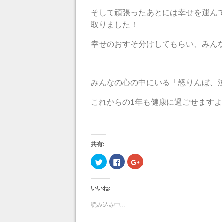
そして頑張ったあとには幸せを運ん
取りました！
幸せのおすそ分けしてもらい、みん
みんなの心の中にいる「怒りんぼ、
これからの1年も健康に過ごせます
共有:
ク
F
ク
リ
a
リ
ッ
c
ッ
ク
e
ク
し
b
し
いいね:
て
o
て
T
o
G
w
k
o
読み込み中...
i
で
o
t
共
g
t
有
l