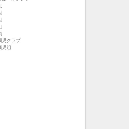
児
組
組
組
類
園児クラブ
歳児組