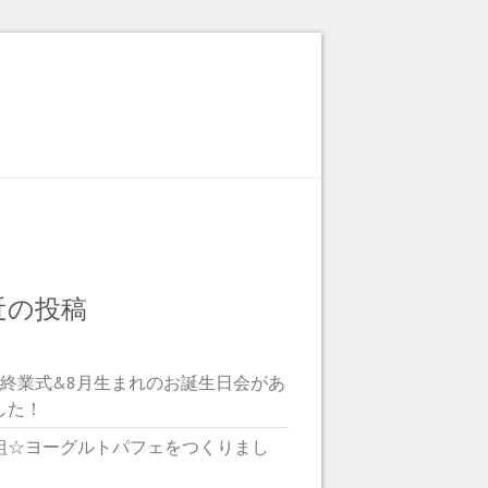
近の投稿
期終業式&8月生まれのお誕生日会があ
した！
組☆ヨーグルトパフェをつくりまし