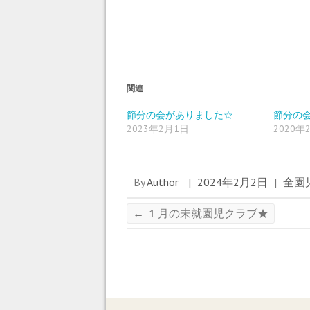
e
す
e
r
る
+
で
に
で
共
は
共
有
ク
有
(
リ
(
新
ッ
新
し
ク
し
い
し
い
ウ
て
ウ
ィ
く
ィ
関連
ン
だ
ン
ド
さ
ド
ウ
い
ウ
節分の会がありました☆
節分の
で
(
で
2023年2月1日
2020年
開
新
開
き
し
き
ま
い
ま
す
ウ
す
)
ィ
)
ン
ド
By
Author
|
2024年2月2日
|
全園
ウ
で
開
き
←
１月の未就園児クラブ★
ま
す
)