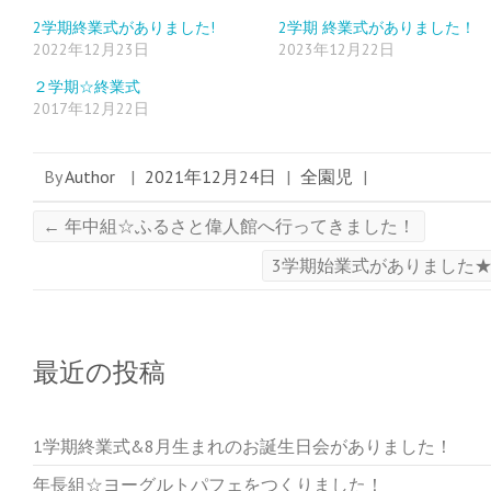
ド
さ
ド
ウ
い
ウ
2学期終業式がありました!
2学期 終業式がありました！
で
(
で
2022年12月23日
2023年12月22日
開
新
開
き
し
き
ま
い
ま
２学期☆終業式
す
ウ
す
)
ィ
)
2017年12月22日
ン
ド
ウ
で
開
By
Author
|
2021年12月24日
|
全園児
|
き
ま
す
)
←
年中組☆ふるさと偉人館へ行ってきました！
3学期始業式がありました
最近の投稿
1学期終業式&8月生まれのお誕生日会がありました！
年長組☆ヨーグルトパフェをつくりました！