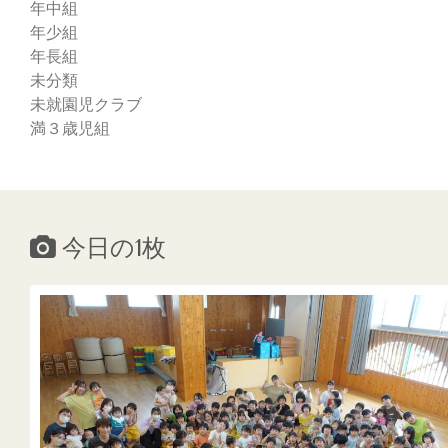
年中組
年少組
年長組
未分類
未就園児クラブ
満３歳児組
今日の1枚