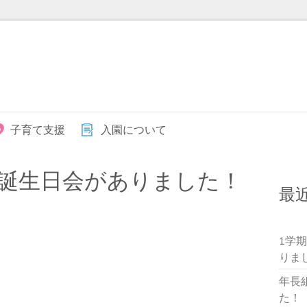
子育て支援
入園について
誕生日会がありました！
最
1学
りま
年長
た！