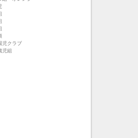
児
組
組
組
類
園児クラブ
歳児組