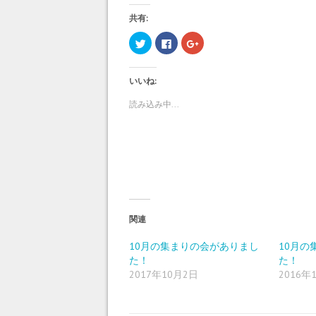
共有:
ク
F
ク
リ
a
リ
ッ
c
ッ
ク
e
ク
し
b
し
いいね:
て
o
て
T
o
G
w
k
o
読み込み中...
i
で
o
t
共
g
t
有
l
e
す
e
r
る
+
で
に
で
共
は
共
有
ク
有
(
リ
(
新
ッ
新
し
ク
し
い
し
い
ウ
て
ウ
ィ
く
ィ
関連
ン
だ
ン
ド
さ
ド
ウ
い
ウ
10月の集まりの会がありまし
10月の
で
(
で
た！
た！
開
新
開
き
し
き
2017年10月2日
2016年
ま
い
ま
す
ウ
す
)
ィ
)
ン
ド