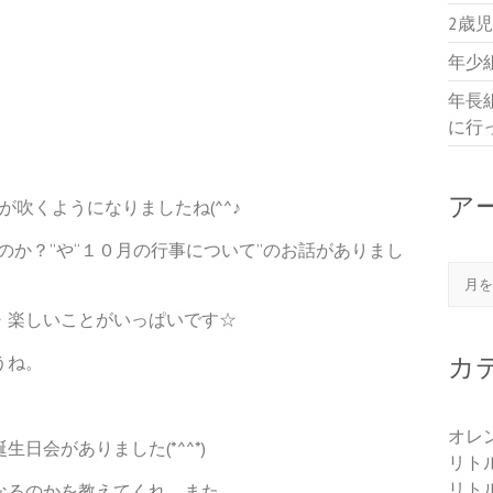
2歳
年少
年長
に行
ア
吹くようになりましたね(^^♪
のか？”や“１０月の行事について”のお話がありまし
アー
・楽しいことがいっぱいです☆
うね。
カ
オレ
日会がありました(*^^*)
リト
リト
なるのかを教えてくれ、また