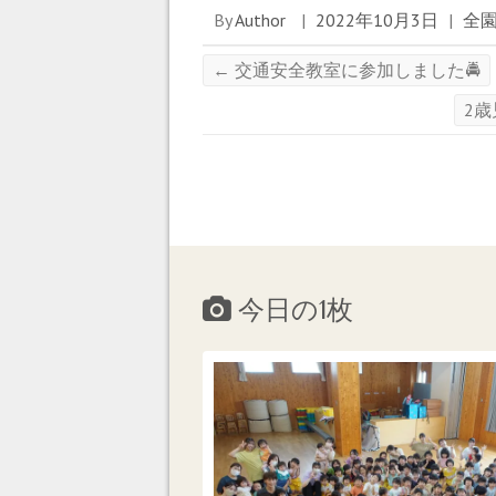
ウ
By
Author
|
2022年10月3日
|
全
で
開
き
ま
←
交通安全教室に参加しました🚔
す
)
2
今日の1枚