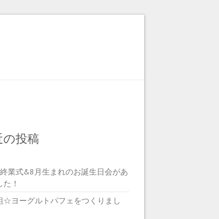
近の投稿
期終業式&8月生まれのお誕生日会があ
した！
組☆ヨーグルトパフェをつくりまし