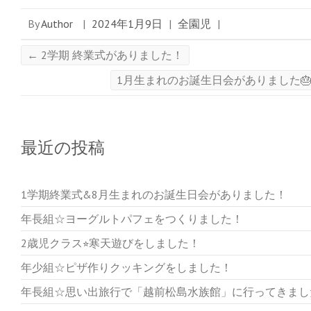
ウ
で
開
By
Author
|
2024年1月9日
|
全園児
|
き
ま
す
)
←
2学期 終業式がありました！
1月生まれのお誕生日会がありました
最近の投稿
1学期終業式&8月生まれのお誕生日会がありました！
年長組☆ヨーグルトパフェをつくりました！
2歳児クラス⭐︎寒天遊びをしました！
年少組☆ピザ作りクッキングをしました！
年長組☆思い出旅行で「越前松島水族館」に行ってきまし