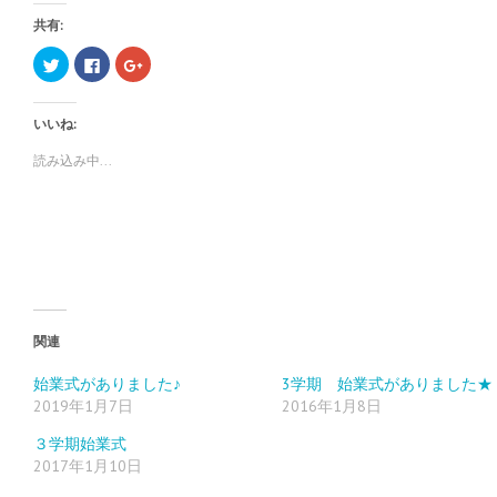
共有:
ク
F
ク
リ
a
リ
ッ
c
ッ
ク
e
ク
し
b
し
いいね:
て
o
て
T
o
G
w
k
o
読み込み中...
i
で
o
t
共
g
t
有
l
e
す
e
r
る
+
で
に
で
共
は
共
有
ク
有
(
リ
(
新
ッ
新
し
ク
し
い
し
い
ウ
て
ウ
ィ
く
ィ
関連
ン
だ
ン
ド
さ
ド
ウ
い
ウ
始業式がありました♪
3学期 始業式がありました★
で
(
で
2019年1月7日
2016年1月8日
開
新
開
き
し
き
ま
い
ま
３学期始業式
す
ウ
す
)
ィ
)
2017年1月10日
ン
ド