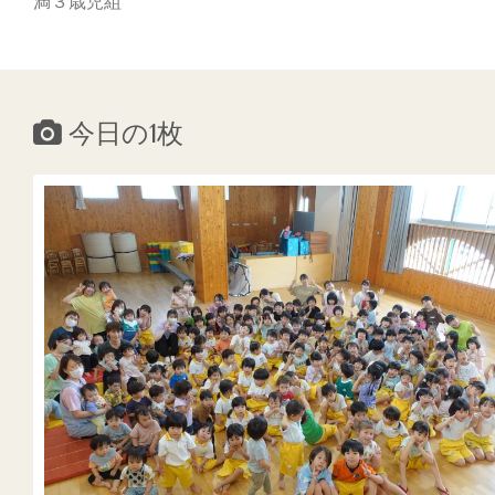
満３歳児組
今日の1枚