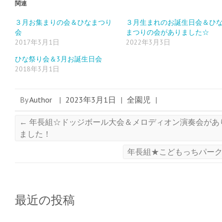
ィ
く
ィ
関連
ン
だ
ン
ド
さ
ド
ウ
い
ウ
３月お集まりの会＆ひなまつり
３月生まれのお誕生日会＆ひ
で
(
で
会
まつりの会がありました☆
開
新
開
き
し
き
2017年3月1日
2022年3月3日
ま
い
ま
す
ウ
す
)
ィ
)
ひな祭り会＆3月お誕生日会
ン
ド
2018年3月1日
ウ
で
開
き
ま
By
Author
|
2023年3月1日
|
全園児
|
す
)
←
年長組☆ドッジボール大会＆メロディオン演奏会があ
ました！
年長組★こどもっちパー
最近の投稿