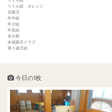
リトル組
リトル組 オレンジ
全園児
年中組
年少組
年長組
未分類
未就園児クラブ
満３歳児組
今日の1枚