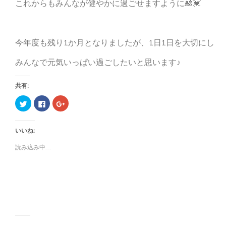
これからもみんなが健やかに過ごせますように🎎💓
今年度も残り1か月となりましたが、1日1日を大切にし
みんなで元気いっぱい過ごしたいと思います♪
共有:
ク
F
ク
リ
a
リ
ッ
c
ッ
ク
e
ク
し
b
し
いいね:
て
o
て
T
o
G
w
k
o
読み込み中...
i
で
o
t
共
g
t
有
l
e
す
e
r
る
+
で
に
で
共
は
共
有
ク
有
(
リ
(
新
ッ
新
し
ク
し
い
し
い
ウ
て
ウ