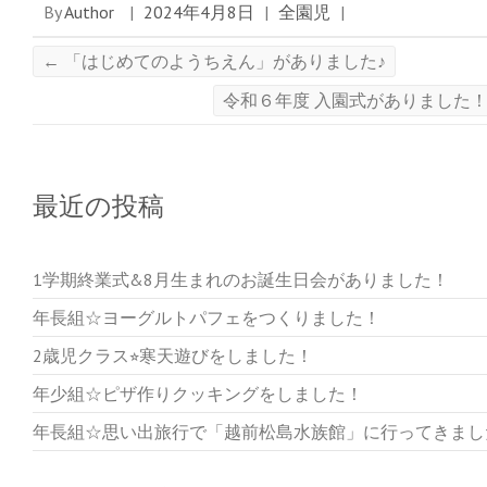
新
ッ
新
By
Author
|
2024年4月8日
|
全園児
|
し
ク
し
い
し
い
ウ
て
ウ
ィ
く
ィ
←
「はじめてのようちえん」がありました♪
ン
だ
ン
ド
さ
ド
ウ
い
ウ
令和６年度 入園式がありました
で
(
で
開
新
開
き
し
き
ま
い
ま
す
ウ
す
)
ィ
)
ン
ド
最近の投稿
ウ
で
開
き
ま
す
1学期終業式&8月生まれのお誕生日会がありました！
)
年長組☆ヨーグルトパフェをつくりました！
2歳児クラス⭐︎寒天遊びをしました！
年少組☆ピザ作りクッキングをしました！
年長組☆思い出旅行で「越前松島水族館」に行ってきまし