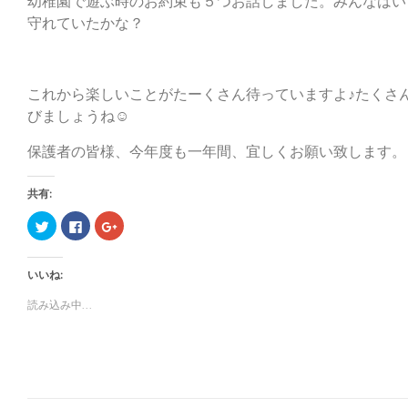
幼稚園で遊ぶ時のお約束も５つお話しました。みんなはい
守れていたかな？
これから楽しいことがたーくさん待っていますよ♪たくさ
びましょうね☺
保護者の皆様、今年度も一年間、宜しくお願い致します。
共有:
ク
F
ク
リ
a
リ
ッ
c
ッ
ク
e
ク
し
b
し
いいね:
て
o
て
T
o
G
w
k
o
読み込み中...
i
で
o
t
共
g
t
有
l
e
す
e
r
る
+
で
に
で
共
は
共
有
ク
有
(
リ
(