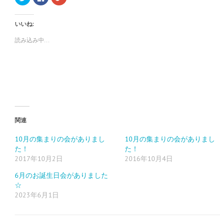
リ
a
リ
ッ
c
ッ
ク
e
ク
し
b
し
いいね:
て
o
て
T
o
G
w
k
o
読み込み中...
i
で
o
t
共
g
t
有
l
e
す
e
r
る
+
で
に
で
共
は
共
有
ク
有
(
リ
(
新
ッ
新
し
ク
し
い
し
い
ウ
て
ウ
ィ
く
ィ
関連
ン
だ
ン
ド
さ
ド
ウ
い
ウ
10月の集まりの会がありまし
10月の集まりの会がありまし
で
(
で
た！
た！
開
新
開
き
し
き
2017年10月2日
2016年10月4日
ま
い
ま
す
ウ
す
)
ィ
)
6月のお誕生日会がありました
ン
ド
☆
ウ
2023年6月1日
で
開
き
ま
す