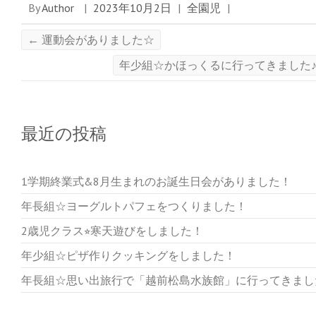
By
Author
|
2023年10月2日
|
全園児
|
)
←
運動会がありました☆
年少組☆かほっくるに行ってきました
最近の投稿
1学期終業式&8月生まれのお誕生日会がありました！
年長組☆ヨーグルトパフェをつくりました！
2歳児クラス⭐︎寒天遊びをしました！
年少組☆ピザ作りクッキングをしました！
年長組☆思い出旅行で「越前松島水族館」に行ってきまし