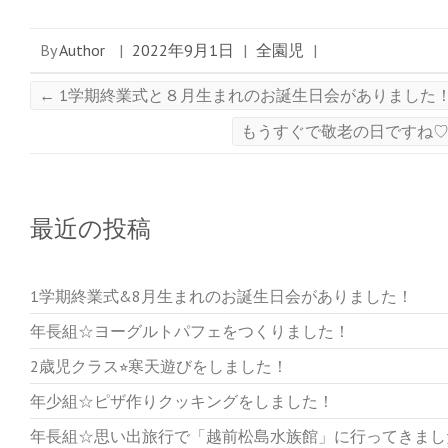
開
き
ま
す
By
Author
|
2022年9月1日
|
全園児
|
)
←
1学期終業式と８月生まれのお誕生日会がありました
もうすぐで敬老の日ですね
最近の投稿
1学期終業式&8月生まれのお誕生日会がありました！
年長組☆ヨーグルトパフェをつくりました！
2歳児クラス⭐︎寒天遊びをしました！
年少組☆ピザ作りクッキングをしました！
年長組☆思い出旅行で「越前松島水族館」に行ってきまし