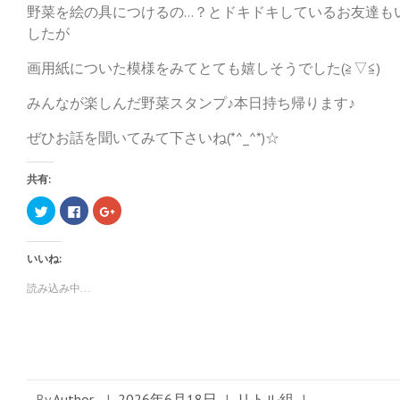
野菜を絵の具につけるの…？とドキドキしているお友達も
したが
画用紙についた模様をみてとても嬉しそうでした(≧▽≦)
みんなが楽しんだ野菜スタンプ♪本日持ち帰ります♪
ぜひお話を聞いてみて下さいね(*^_^*)☆
共有:
ク
F
ク
リ
a
リ
ッ
c
ッ
ク
e
ク
し
b
し
いいね:
て
o
て
T
o
G
w
k
o
読み込み中...
i
で
o
t
共
g
t
有
l
e
す
e
r
る
+
で
に
で
共
は
共
有
ク
有
(
リ
(
新
ッ
新
By
Author
|
2026年6月18日
|
リトル組
|