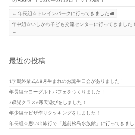
し
ク
し
い
し
い
ウ
て
ウ
ィ
く
ィ
←
年長組☆トレインパークに行ってきました🚅
ン
だ
ン
ド
さ
ド
ウ
い
ウ
年中組☆いしかわ子ども交流センターに行ってきました
で
(
で
開
新
開
→
き
し
き
ま
い
ま
す
ウ
す
)
ィ
)
ン
ド
ウ
で
最近の投稿
開
き
ま
す
)
1学期終業式&8月生まれのお誕生日会がありました！
年長組☆ヨーグルトパフェをつくりました！
2歳児クラス⭐︎寒天遊びをしました！
年少組☆ピザ作りクッキングをしました！
年長組☆思い出旅行で「越前松島水族館」に行ってきまし