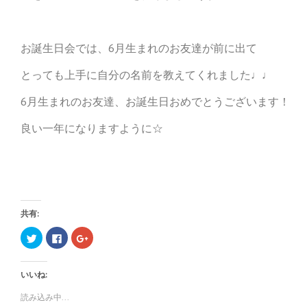
お誕生日会では、6月生まれのお友達が前に出て
とっても上手に自分の名前を教えてくれました♩♩
6月生まれのお友達、お誕生日おめでとうございます！
良い一年になりますように☆
共有:
ク
F
ク
リ
a
リ
ッ
c
ッ
ク
e
ク
し
b
し
いいね:
て
o
て
T
o
G
w
k
o
読み込み中...
i
で
o