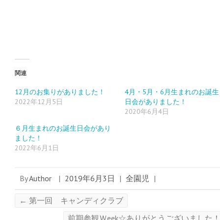
t
共
g
t
有
l
e
す
e
r
る
+
で
に
で
共
は
共
有
ク
有
(
リ
(
新
ッ
新
し
ク
し
い
し
い
ウ
て
ウ
ィ
く
ィ
関連
ン
だ
ン
ド
さ
ド
ウ
い
ウ
12月のお集りがありました！
4月・5月・6月生まれのお誕生
で
(
で
2022年12月5日
日会がありました！
開
新
開
き
し
き
2020年6月4日
ま
い
ま
す
ウ
す
)
ィ
)
６月生まれのお誕生日会があり
ン
ド
ました！
ウ
2022年6月1日
で
開
き
ま
す
By
Author
|
2019年6月3日
|
全園児
|
)
←
第一回 キャンディクラブ
前期参観Ｗeek☆ありがとうございました