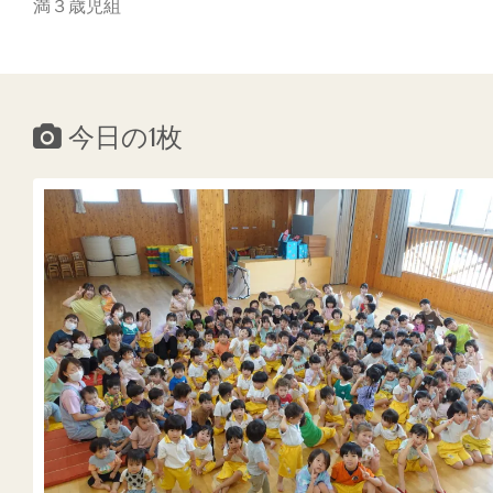
満３歳児組
今日の1枚