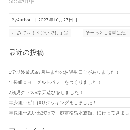
2022年7月5日
By
Author
|
2023年10月27日
|
←
みて～！すごいでしょ😊
そーっと…慎重にね
最近の投稿
1学期終業式&8月生まれのお誕生日会がありました！
年長組☆ヨーグルトパフェをつくりました！
2歳児クラス⭐︎寒天遊びをしました！
年少組☆ピザ作りクッキングをしました！
年長組☆思い出旅行で「越前松島水族館」に行ってきまし