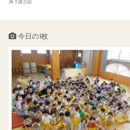
満３歳児組
今日の1枚