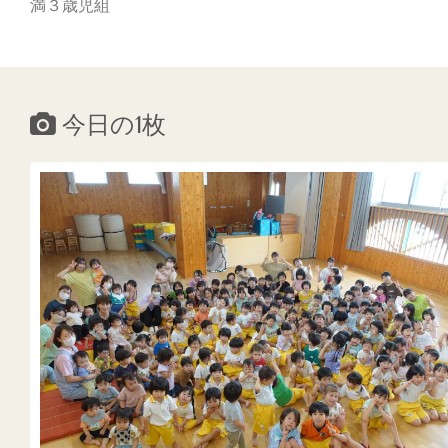
満３歳児組
今日の1枚