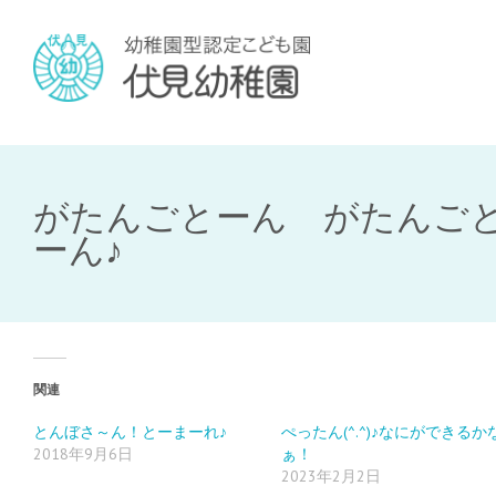
がたんごとーん がたんご
ーん♪
関連
とんぼさ～ん！とーまーれ♪
ぺったん(^.^)♪なにができるか
2018年9月6日
ぁ！
2023年2月2日