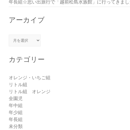
年長組☆思い出旅行で「越前松島水族館」に行ってきまし
アーカイブ
アーカイブ
カテゴリー
オレンジ・いちご組
リトル組
リトル組 オレンジ
全園児
年中組
年少組
年長組
未分類