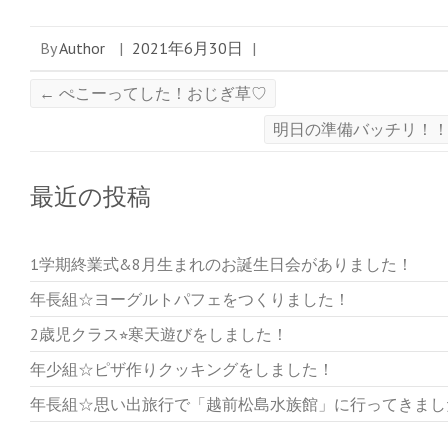
By
Author
|
2021年6月30日
|
←
ぺこーってした！おじぎ草♡
明日の準備バッチリ！
最近の投稿
1学期終業式&8月生まれのお誕生日会がありました！
年長組☆ヨーグルトパフェをつくりました！
2歳児クラス⭐︎寒天遊びをしました！
年少組☆ピザ作りクッキングをしました！
年長組☆思い出旅行で「越前松島水族館」に行ってきまし