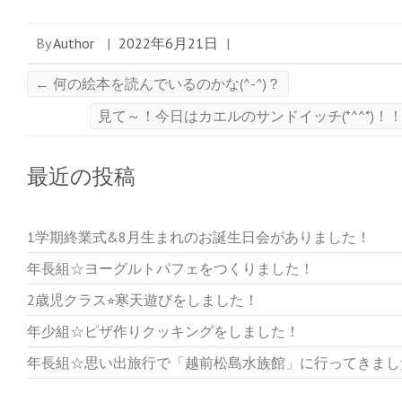
By
Author
|
2022年6月21日
|
←
何の絵本を読んでいるのかな(^-^)？
見て～！今日はカエルのサンドイッチ(*^^*)！
最近の投稿
1学期終業式&8月生まれのお誕生日会がありました！
年長組☆ヨーグルトパフェをつくりました！
2歳児クラス⭐︎寒天遊びをしました！
年少組☆ピザ作りクッキングをしました！
年長組☆思い出旅行で「越前松島水族館」に行ってきまし