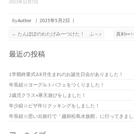
2022年12月7日
By
Author
|
2023年5月2日
|
←
たんぽぽのわたげみーつけた！ ふ～♪
真剣👀
最近の投稿
1学期終業式&8月生まれのお誕生日会がありました！
年長組☆ヨーグルトパフェをつくりました！
2歳児クラス⭐︎寒天遊びをしました！
年少組☆ピザ作りクッキングをしました！
年長組☆思い出旅行で「越前松島水族館」に行ってきまし