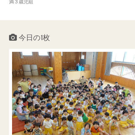
満３歳児組
今日の1枚