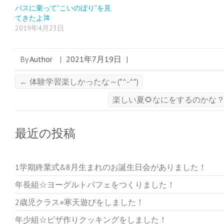
バスに乗って”こいのぼり”を見
てきたよ🎏
2019年4月23日
By
Author
|
2021年7月19日
|
←
体験学習楽しかったな～(*^-^*)
楽しい夏🌻なにをするのかな
最近の投稿
1学期終業式&8月生まれのお誕生日会がありました！
年長組☆ヨーグルトパフェをつくりました！
2歳児クラス⭐︎寒天遊びをしました！
年少組☆ピザ作りクッキングをしました！