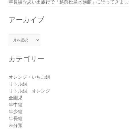
年長組☆思い出旅行で「越前松島水族館」に行ってきまし
アーカイブ
アーカイブ
カテゴリー
オレンジ・いちご組
リトル組
リトル組 オレンジ
全園児
年中組
年少組
年長組
未分類