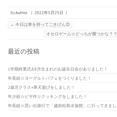
By
Author
|
2022年5月25日
|
←
今日は車を持ってごきげん😊
オセロゲーム☆どっちが勝つかな？
最近の投稿
1学期終業式&8月生まれのお誕生日会がありました！
年長組☆ヨーグルトパフェをつくりました！
2歳児クラス⭐︎寒天遊びをしました！
年少組☆ピザ作りクッキングをしました！
年長組☆思い出旅行で「越前松島水族館」に行ってきまし