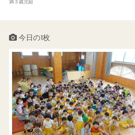
満３歳児組
今日の1枚