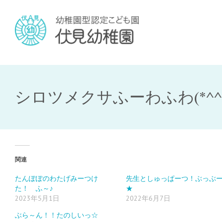
シロツメクサふーわふわ(*^^*
関連
たんぽぽのわたげみーつけ
先生としゅっぱーつ！ぶっぶ
た！ ふ～♪
★
2023年5月1日
2022年6月7日
ぶら～ん！！たのしいっ☆