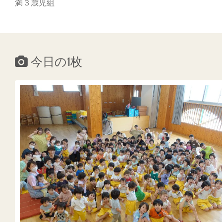
満３歳児組
今日の1枚