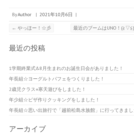
By
Author
|
2021年10月6日
|
←
やっほー！☆彡
最近のブームはUNO！(≧▽≦
最近の投稿
1学期終業式&8月生まれのお誕生日会がありました！
年長組☆ヨーグルトパフェをつくりました！
2歳児クラス⭐︎寒天遊びをしました！
年少組☆ピザ作りクッキングをしました！
年長組☆思い出旅行で「越前松島水族館」に行ってきまし
アーカイブ