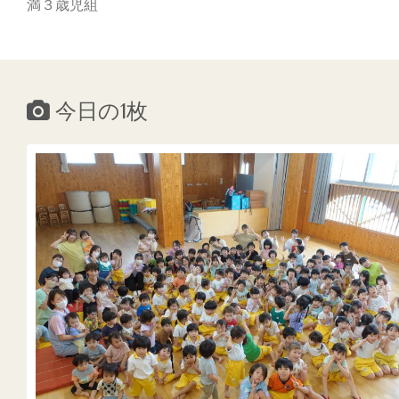
満３歳児組
今日の1枚