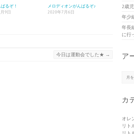
んばるぞ！
メロディオンがんばるぞ♪
2歳
9月9日
2020年7月6日
年少
年長
に行
今日は運動会でした★
→
ア
アー
カ
オレ
リト
リト