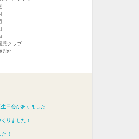
児
組
組
組
類
園児クラブ
歳児組
誕生日会がありました！
つくりました！
した！