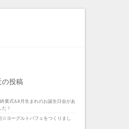
近の投稿
期終業式&8月生まれのお誕生日会があ
した！
組☆ヨーグルトパフェをつくりまし