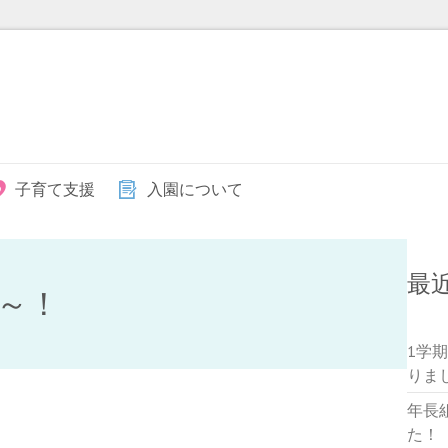
子育て支援
入園について
最
～！
1学
りま
年長
た！