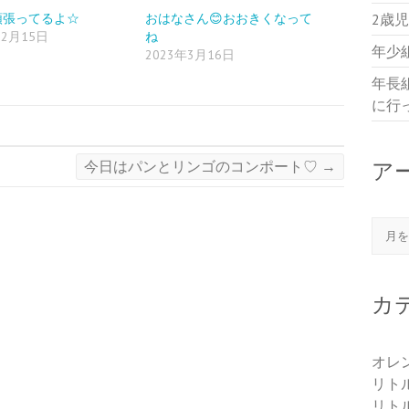
頑張ってるよ☆
おはなさん😊おおきくなって
2歳
12月15日
ね
年少
2023年3月16日
年長
に行
今日はパンとリンゴのコンポート♡
→
ア
アー
カ
オレ
リト
リト