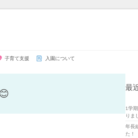
子育て支援
入園について
最

1学
りま
年長
た！