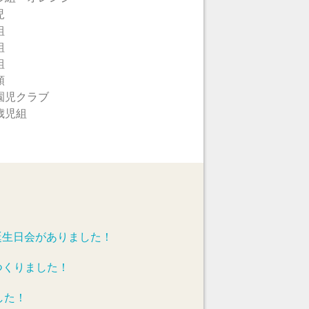
児
組
組
組
類
園児クラブ
歳児組
誕生日会がありました！
つくりました！
した！