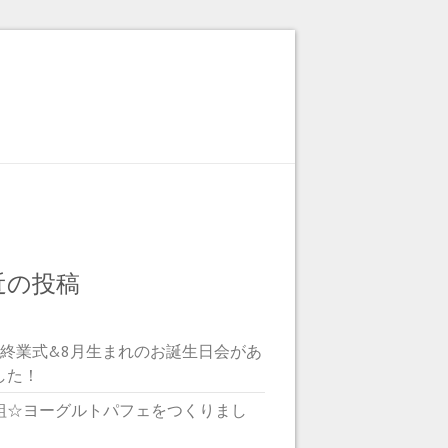
近の投稿
期終業式&8月生まれのお誕生日会があ
した！
組☆ヨーグルトパフェをつくりまし