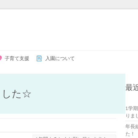
子育て支援
入園について
最
ました☆
1学
りま
年長
た！