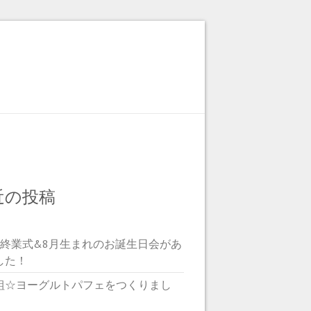
近の投稿
期終業式&8月生まれのお誕生日会があ
した！
組☆ヨーグルトパフェをつくりまし