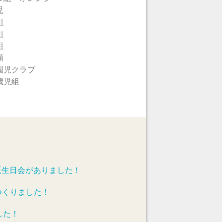
児
組
組
組
類
園児クラブ
歳児組
誕生日会がありました！
つくりました！
した！