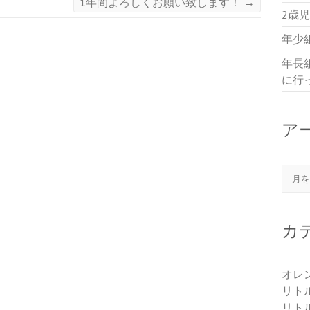
1年間よろしくお願い致します！
→
2歳
年少
年長
に行
ア
アー
カ
オレ
リト
リト