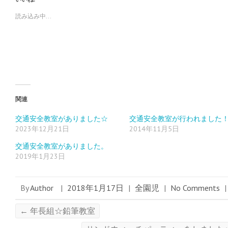
て
o
て
T
o
G
w
k
o
読み込み中...
i
で
o
t
共
g
t
有
l
e
す
e
r
る
+
で
に
で
共
は
共
有
ク
有
(
リ
(
新
ッ
新
し
ク
し
い
し
い
ウ
て
ウ
ィ
く
ィ
関連
ン
だ
ン
ド
さ
ド
ウ
い
ウ
交通安全教室がありました☆
交通安全教室が行われました
で
(
で
2023年12月21日
2014年11月5日
開
新
開
き
し
き
ま
い
ま
交通安全教室がありました。
す
ウ
す
)
ィ
)
2019年1月23日
ン
ド
ウ
で
開
By
Author
|
2018年1月17日
|
全園児
|
No Comments
|
き
ま
す
)
←
年長組☆鉛筆教室