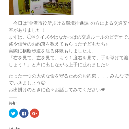
今日は”金沢市役所歩ける環境推進課”の方による交通安
室がありました！
まずは、◯✕クイズやはなかっぱの交通ルールのビデオで
路や信号のお約束を教えてもらった子どもたち♪
実際に横断歩道を渡る体験もしましたよ。
「右を見て、左を見て、もう１度右を見て、手を挙げて渡
しょう！」と声に出しながら上手に渡れました✨
たった一つの大切な命を守るためのお約束．．．みんなで
ていきましょう😊
お出掛けのときに色々お話してみてください💗
共有:
ク
F
ク
リ
a
リ
ッ
c
ッ
ク
e
ク
し
b
し
いいね: