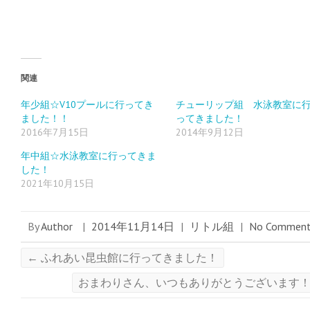
r
る
+
で
に
で
共
は
共
有
ク
有
(
リ
(
新
ッ
新
し
ク
し
い
し
い
ウ
て
ウ
ィ
く
ィ
関連
ン
だ
ン
ド
さ
ド
ウ
い
ウ
年少組☆V10プールに行ってき
チューリップ組 水泳教室に
で
(
で
ました！！
ってきました！
開
新
開
き
し
き
2016年7月15日
2014年9月12日
ま
い
ま
す
ウ
す
)
ィ
)
年中組☆水泳教室に行ってきま
ン
ド
した！
ウ
2021年10月15日
で
開
き
ま
す
By
Author
|
2014年11月14日
|
リトル組
|
No Commen
)
←
ふれあい昆虫館に行ってきました！
おまわりさん、いつもありがとうございます