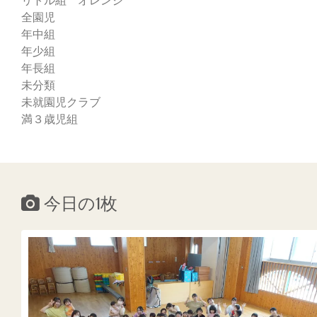
全園児
年中組
年少組
年長組
未分類
未就園児クラブ
満３歳児組
今日の1枚