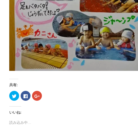
共有:
ク
F
ク
リ
a
リ
ッ
c
ッ
ク
e
ク
し
b
し
いいね:
て
o
て
T
o
G
w
k
o
読み込み中...
i
で
o
t
共
g
t
有
l
e
す
e