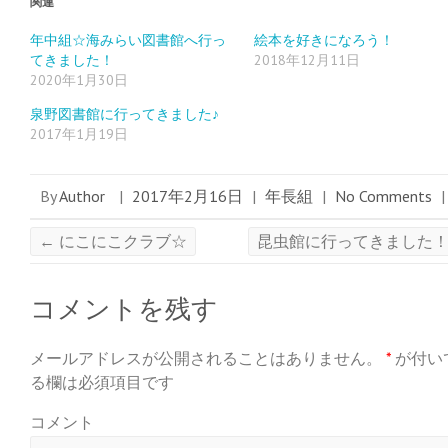
ィ
く
ィ
関連
ン
だ
ン
ド
さ
ド
ウ
い
ウ
年中組☆海みらい図書館へ行っ
絵本を好きになろう！
で
(
で
てきました！
2018年12月11日
開
新
開
き
し
き
2020年1月30日
ま
い
ま
す
ウ
す
)
ィ
)
泉野図書館に行ってきました♪
ン
ド
2017年1月19日
ウ
で
開
き
ま
By
Author
|
2017年2月16日
|
年長組
|
No Comments
|
す
)
←
にこにこクラブ☆
昆虫館に行ってきました
コメントを残す
メールアドレスが公開されることはありません。
*
が付い
る欄は必須項目です
コメント