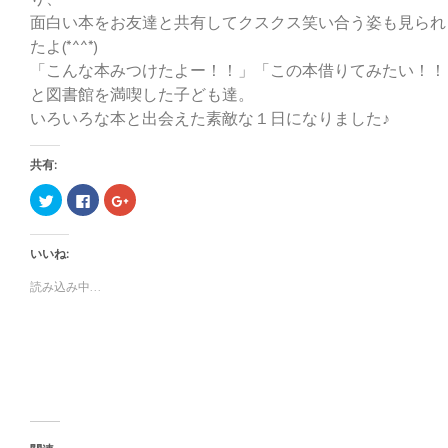
面白い本をお友達と共有してクスクス笑い合う姿も見られ
たよ(*^^*)
「こんな本みつけたよー！！」「この本借りてみたい！！
と図書館を満喫した子ども達。
いろいろな本と出会えた素敵な１日になりました♪
共有:
ク
F
ク
リ
a
リ
ッ
c
ッ
ク
e
ク
し
b
し
いいね:
て
o
て
T
o
G
w
k
o
読み込み中...
i
で
o
t
共
g
t
有
l
e
す
e
r
る
+
で
に
で
共
は
共
有
ク
有
(
リ
(
新
ッ
新
し
ク
し
い
し
い
ウ
て
ウ