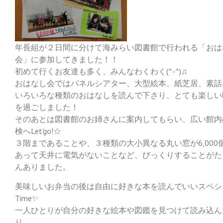
年長組が２日間に分けて海みらい図書館で行われる「おは
会」に参加してきました！！
初めて行くお友達も多く、みんなわくわく(^-^)♫
おはなし会ではパネルシアター、大型絵本、紙芝居、素話
いろいろな種類のおはなしを読んで下さり、とても楽しい
を過ごしました！
そのあとは図書館のお姉さんに案内してもらい、広い館内
検へLet’go!☆
３階まであることや、３種類の大小異なる丸い窓が6,000
あって天井に電気がないことなど、びっくりすることがた
んありました。
美味しいお弁当の後は自由に好きな本を読んでいいスペシ
Time✨
一人ひとりが自分の好きな絵本や図鑑を見つけて読み込ん
り、