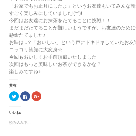
「お家でもお正月にしたよ」というお友達もいてみんな朝
すごく楽しみにしていました!(^^)!
今回はお友達にお抹茶をたてることに挑戦！！
まだまだたてることが難しいようですが、お友達のために
懸命たてました♪
お味は…？「おいしい」という声にドキドキしていたお友
ニッコリ笑顔に大変身☆
今回もおいしくお手前頂戴いたしました
次回はもっと美味しいお茶ができるかな？
楽しみですね♪
共有:
ク
F
ク
リ
a
リ
ッ
c
ッ
ク
e
ク
し
b
し
いいね:
て
o
て
T
o
G
w
k
o
読み込み中...
i
で
o
t
共
g
t
有
l
e
す
e