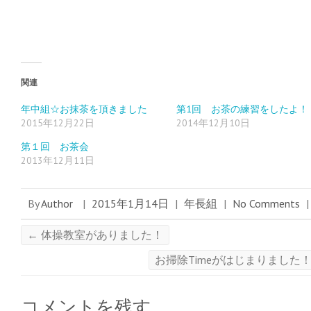
r
る
+
で
に
で
共
は
共
有
ク
有
(
リ
(
新
ッ
新
し
ク
し
い
し
い
ウ
て
ウ
ィ
く
ィ
関連
ン
だ
ン
ド
さ
ド
ウ
い
ウ
年中組☆お抹茶を頂きました
第1回 お茶の練習をしたよ！
で
(
で
2015年12月22日
2014年12月10日
開
新
開
き
し
き
ま
い
ま
第１回 お茶会
す
ウ
す
)
ィ
)
2013年12月11日
ン
ド
ウ
で
開
By
Author
|
2015年1月14日
|
年長組
|
No Comments
|
き
ま
す
)
←
体操教室がありました！
お掃除Timeがはじまりました
コメントを残す