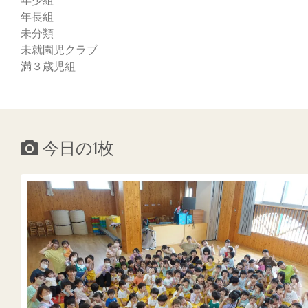
年長組
未分類
未就園児クラブ
満３歳児組
今日の1枚