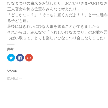
ひなまつりの由来をお話したり、おだいりさまやおひなさ
三人官女を飾る位置をみんなで考えたり・・・
「どこかな～？」「そっちに置くんだよ！！」と一生懸命
る子ども達。
最後にはきれいにひな人形を飾ることができました☆
それからは、みんなで「うれしいひなまつり」のお歌を元
っぱい歌って、とても楽しいひなまつり会になりました♪
共有:
ク
F
ク
リ
a
リ
ッ
c
ッ
ク
e
ク
し
b
し
いいね:
て
o
て
T
o
G
w
k
o
読み込み中...
i
で
o
t
共
g
t
有
l
e
す
e
r
る
+
で
に
で
共
は
共
有
ク
有
(
リ
(
新
ッ
新