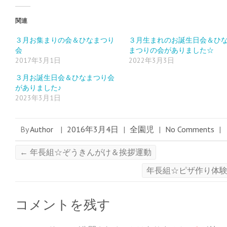
し
ク
し
い
し
い
ウ
て
ウ
ィ
く
ィ
関連
ン
だ
ン
ド
さ
ド
ウ
い
ウ
３月お集まりの会＆ひなまつり
３月生まれのお誕生日会＆ひ
で
(
で
会
まつりの会がありました☆
開
新
開
き
し
き
2017年3月1日
2022年3月3日
ま
い
ま
す
ウ
す
)
ィ
)
３月お誕生日会＆ひなまつり会
ン
ド
がありました♪
ウ
2023年3月1日
で
開
き
ま
す
By
Author
|
2016年3月4日
|
全園児
|
No Comments
|
)
←
年長組☆ぞうきんがけ＆挨拶運動
年長組☆ピザ作り体
コメントを残す